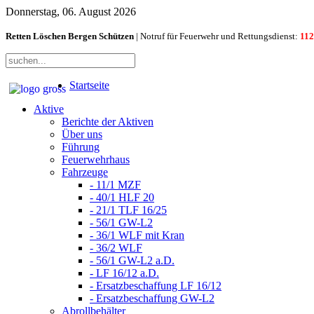
Donnerstag, 06. August 2026
Retten Löschen Bergen Schützen
| Notruf für Feuerwehr und Rettungsdienst:
112
Startseite
Aktive
Berichte der Aktiven
Über uns
Führung
Feuerwehrhaus
Fahrzeuge
- 11/1 MZF
- 40/1 HLF 20
- 21/1 TLF 16/25
- 56/1 GW-L2
- 36/1 WLF mit Kran
- 36/2 WLF
- 56/1 GW-L2 a.D.
- LF 16/12 a.D.
- Ersatzbeschaffung LF 16/12
- Ersatzbeschaffung GW-L2
Abrollbehälter