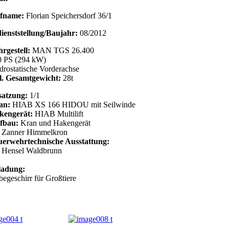
fname:
Florian Speichersdorf 36/1
ienststellung/Baujahr:
08/2012
rgestell:
MAN TGS 26.400
0 PS (294 kW)
rostatische Vorderachse
l. Gesamtgewicht:
28t
satzung:
1/1
an:
HIAB XS 166 HIDOU mit Seilwinde
kengerät:
HIAB Multilift
fbau:
Kran und Hakengerät
. Zanner Himmelkron
uerwehrtechnische Ausstattung:
. Hensel Waldbrunn
ladung:
egeschirr für Großtiere