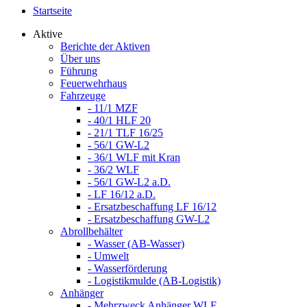
Startseite
Aktive
Berichte der Aktiven
Über uns
Führung
Feuerwehrhaus
Fahrzeuge
- 11/1 MZF
- 40/1 HLF 20
- 21/1 TLF 16/25
- 56/1 GW-L2
- 36/1 WLF mit Kran
- 36/2 WLF
- 56/1 GW-L2 a.D.
- LF 16/12 a.D.
- Ersatzbeschaffung LF 16/12
- Ersatzbeschaffung GW-L2
Abrollbehälter
- Wasser (AB-Wasser)
- Umwelt
- Wasserförderung
- Logistikmulde (AB-Logistik)
Anhänger
- Mehrzweck Anhänger WLF