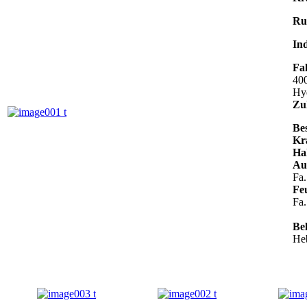
Ru
Ind
Fah
40
Hyd
Zu
Be
Kr
Ha
Au
Fa
Fe
Fa
Be
Heb