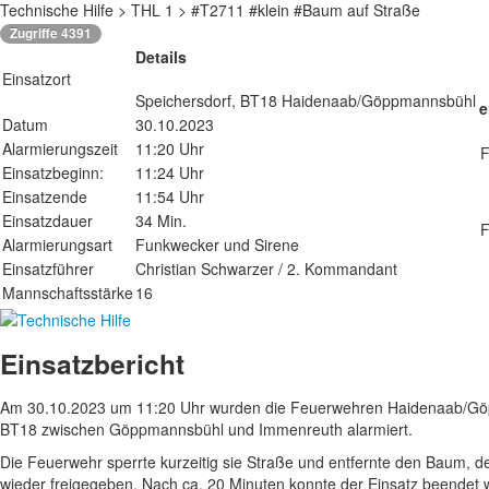
Technische Hilfe > THL 1 > #T2711 #klein #Baum auf Straße
Zugriffe 4391
Details
Einsatzort
Speichersdorf, BT18 Haidenaab/Göppmannsbühl
e
Datum
30.10.2023
Alarmierungszeit
11:20 Uhr
F
Einsatzbeginn:
11:24 Uhr
Einsatzende
11:54 Uhr
Einsatzdauer
34 Min.
F
Alarmierungsart
Funkwecker und Sirene
Einsatzführer
Christian Schwarzer / 2. Kommandant
Mannschaftsstärke
16
Einsatzbericht
Am 30.10.2023 um 11:20 Uhr wurden die Feuerwehren Haidenaab/Göp
BT18 zwischen Göppmannsbühl und Immenreuth alarmiert.
Die Feuerwehr sperrte kurzeitig sie Straße und entfernte den Baum, der
wieder freigegeben. Nach ca. 20 Minuten konnte der Einsatz beendet 